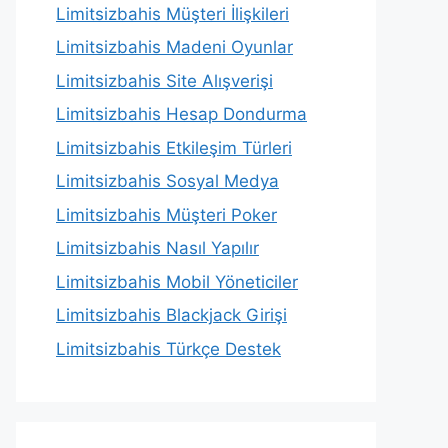
Limitsizbahis Müşteri İlişkileri
Limitsizbahis Madeni Oyunlar
Limitsizbahis Site Alışverişi
Limitsizbahis Hesap Dondurma
Limitsizbahis Etkileşim Türleri
Limitsizbahis Sosyal Medya
Limitsizbahis Müşteri Poker
Limitsizbahis Nasıl Yapılır
Limitsizbahis Mobil Yöneticiler
Limitsizbahis Blackjack Girişi
Limitsizbahis Türkçe Destek