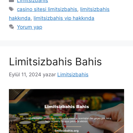
Limitsizbahis
Etiketler
casino sitesi limitsizbahis
,
limitsizbahis
hakkında
,
limitsizbahis vip hakkında
Yorum yap
Limitsizbahis Bahis
Eylül 11, 2024
yazar
Limitsizbahis