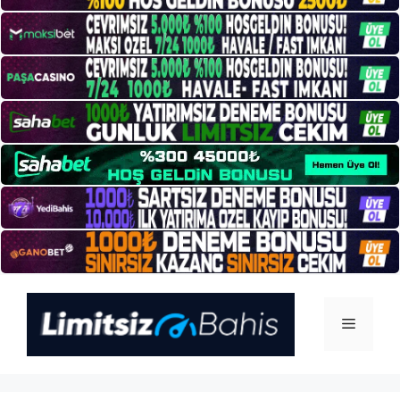
İçeriğe
atla
Menü