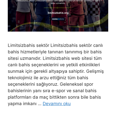
Limitsizbahis sektör Limitsizbahis sektör canlı
bahis hizmetleriyle tanınan tanınmış bir bahis
sitesi uzmanıdır. Limitsizbahis web sitesi tüm
canlı bahis seçeneklerini ve yetkili etkinlikleri
sunmak için gerekli altyapıya sahiptir. Gelişmiş
teknolojimiz ile arzu ettiğiniz tüm bahis
seçeneklerini sağlıyoruz. Geleneksel spor
bahislerinin yanı sıra e-spor ve sanal bahis
platformları da maç bittikten sonra bile bahis
yapma imkanı …
Devamını oku