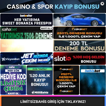
×
LİMİTSİZBAHİS GİRİŞ İÇİN TIKLAYINIZ!