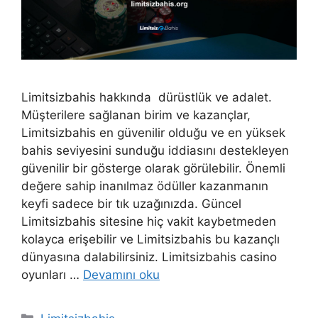
Limitsizbahis hakkında dürüstlük ve adalet.
Müşterilere sağlanan birim ve kazançlar,
Limitsizbahis en güvenilir olduğu ve en yüksek
bahis seviyesini sunduğu iddiasını destekleyen
güvenilir bir gösterge olarak görülebilir. Önemli
değere sahip inanılmaz ödüller kazanmanın
keyfi sadece bir tık uzağınızda. Güncel
Limitsizbahis sitesine hiç vakit kaybetmeden
kolayca erişebilir ve Limitsizbahis bu kazançlı
dünyasına dalabilirsiniz. Limitsizbahis casino
oyunları …
Devamını oku
Kategoriler