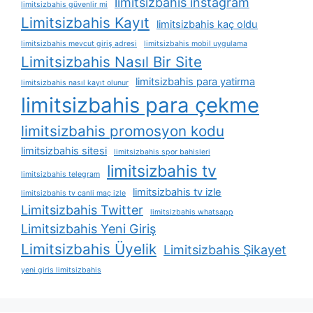
limitsizbahis instagram
limitsizbahis güvenlir mi
Limitsizbahis Kayıt
limitsizbahis kaç oldu
limitsizbahis mevcut giriş adresi
limitsizbahis mobil uygulama
Limitsizbahis Nasıl Bir Site
limitsizbahis para yatirma
limitsizbahis nasıl kayıt olunur
limitsizbahis para çekme
limitsizbahis promosyon kodu
limitsizbahis sitesi
limitsizbahis spor bahisleri
limitsizbahis tv
limitsizbahis telegram
limitsizbahis tv izle
limitsizbahis tv canli maç izle
Limitsizbahis Twitter
limitsizbahis whatsapp
Limitsizbahis Yeni Giriş
Limitsizbahis Üyelik
Limitsizbahis Şikayet
yeni giris limitsizbahis