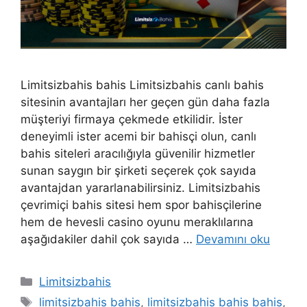
Limitsizbahis bahis Limitsizbahis canlı bahis
sitesinin avantajları her geçen gün daha fazla
müşteriyi firmaya çekmede etkilidir. İster
deneyimli ister acemi bir bahisçi olun, canlı
bahis siteleri aracılığıyla güvenilir hizmetler
sunan saygın bir şirketi seçerek çok sayıda
avantajdan yararlanabilirsiniz. Limitsizbahis
çevrimiçi bahis sitesi hem spor bahisçilerine
hem de hevesli casino oyunu meraklılarına
aşağıdakiler dahil çok sayıda …
Devamını oku
Kategoriler
Limitsizbahis
Etiketler
limitsizbahis bahis
,
limitsizbahis bahis bahis
,