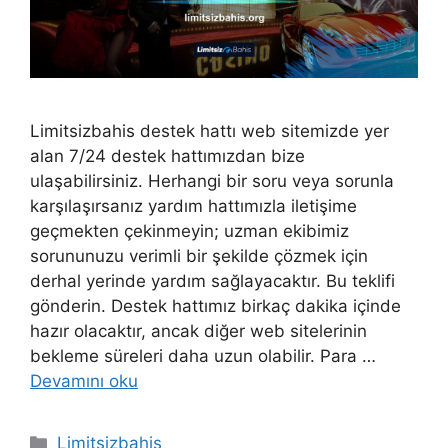
Limitsizbahis destek hattı web sitemizde yer
alan 7/24 destek hattımızdan bize
ulaşabilirsiniz. Herhangi bir soru veya sorunla
karşılaşırsanız yardım hattımızla iletişime
geçmekten çekinmeyin; uzman ekibimiz
sorununuzu verimli bir şekilde çözmek için
derhal yerinde yardım sağlayacaktır. Bu teklifi
gönderin. Destek hattımız birkaç dakika içinde
hazır olacaktır, ancak diğer web sitelerinin
bekleme süreleri daha uzun olabilir. Para …
Devamını oku
Kategoriler
Limitsizbahis