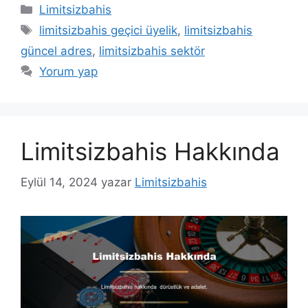
Kategoriler
Limitsizbahis
Etiketler
limitsizbahis geçici üyelik
,
limitsizbahis
güncel adres
,
limitsizbahis sektör
Yorum yap
Limitsizbahis Hakkında
Eylül 14, 2024
yazar
Limitsizbahis