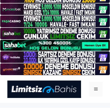
İçeriğe
atla
Menü