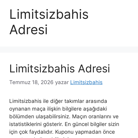
Limitsizbahis
Adresi
Limitsizbahis Adresi
Temmuz 18, 2026
yazar
Limitsizbahis
Limitsizbahis ile diğer takımlar arasında
oynanan maça ilişkin bilgilere aşağıdaki
bölümden ulaşabilirsiniz. Maçın oranlarını ve
istatistiklerini gösterir. En güncel bilgiler sizin
için çok faydalıdır. Kuponu yapmadan önce