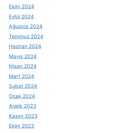
Ekim 2024
Eylül 2024
Ağustos 2024
Temmuz 2024
Haziran 2024
Mayıs 2024
Nisan 2024
Mart 2024
Şubat 2024
Ocak 2024
Aralık 2023
Kasım 2023
Ekim 2023