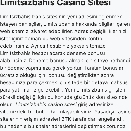
Limitsizbahis Casino Sitesi
Limitsizbahis bahis sitesinin yeni adresini öğrenmek
isteyen bahisçiler, Limitsizbahis hakkında bilgiler içeren
web sitemizi ziyaret edebilirler. Adres değişikliklerinizi
istediğiniz zaman bu web sitesinden kontrol
edebilirsiniz. Ayrıca hesabınız yoksa sitemize
Limitsizbahis hesabı açarak deneme bonusu
alabilirsiniz. Deneme bonusu almak için siteye herhangi
bir ödeme yapmanıza gerek yoktur. Tanıtım bonusları
ücretsiz olduğu için, bonusu değiştirdikten sonra
hesabınıza para çekmek için sitede bir defaya mahsus
para yatırmanız gerekebilir. Yeni Limitsizbahis girişleri
sürekli değiştiği için bu konuda gözünüz klon sitesinde
olsun.
Limitsizbahis casino sitesi
giriş adresinize
sitemizdeki bir butondan ulaşabilirsiniz. Yasadışı casino
sitelerinin erişim adresleri BTK tarafından engellendi,
bu nedenle bu siteler adreslerini değiştirmek zorunda