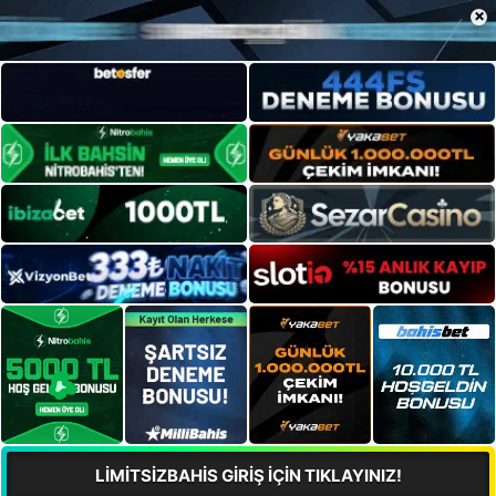
×
LİMİTSİZBAHİS GİRİŞ İÇİN TIKLAYINIZ!