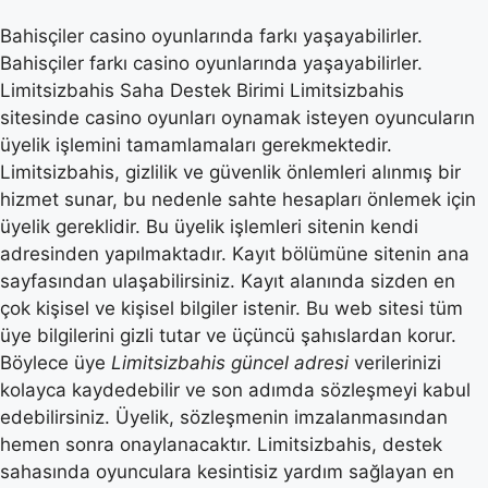
Bahisçiler casino oyunlarında farkı yaşayabilirler.
Bahisçiler farkı casino oyunlarında yaşayabilirler.
Limitsizbahis Saha Destek Birimi Limitsizbahis
sitesinde casino oyunları oynamak isteyen oyuncuların
üyelik işlemini tamamlamaları gerekmektedir.
Limitsizbahis, gizlilik ve güvenlik önlemleri alınmış bir
hizmet sunar, bu nedenle sahte hesapları önlemek için
üyelik gereklidir. Bu üyelik işlemleri sitenin kendi
adresinden yapılmaktadır. Kayıt bölümüne sitenin ana
sayfasından ulaşabilirsiniz. Kayıt alanında sizden en
çok kişisel ve kişisel bilgiler istenir. Bu web sitesi tüm
üye bilgilerini gizli tutar ve üçüncü şahıslardan korur.
Böylece üye
Limitsizbahis güncel adresi
verilerinizi
kolayca kaydedebilir ve son adımda sözleşmeyi kabul
edebilirsiniz. Üyelik, sözleşmenin imzalanmasından
hemen sonra onaylanacaktır. Limitsizbahis, destek
sahasında oyunculara kesintisiz yardım sağlayan en