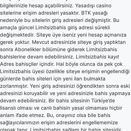
bilgilerinizle hesap açabilirsiniz. Yasadışı casino
sitelerine erişim adresleri yasaktır. BTK yasağı
nedeniyle bu sitelerin giriş adresleri değişmiştir. Bu
amaçla güncel Limitsizbahis giriş adresi sürekli
değişmektedir. Siteye üye iseniz yeni hesap açmanıza
gerek yoktur. Mevcut adresinizle siteye giriş yaptıktan
sonra Abonelikler bölümüne giderek Limitsizbahis
bahislerine devam edebilirsiniz.
Limitsizbahis kayıt
Adres bahisçiler içindir. Hal böyle olunca da pek çok
Limitsizbahis üyesi özellikle siteye erişimin engellendiği
günlerde bahis siteleri için yeni ilan bulmakta
zorlanmıştır. Yeni giriş adresinizi öğrendikten sonra eski
adresinizi koruyabilir ve yeni adresinizle bahis yapmaya
devam edebilirsiniz. Bir bahis sitesinin Türkiye’de
lisanslı olması ve canlı bahisin yasal olmaması hiçbir
anlam ifade etmez. Bu, onayınız olsa bile bahis
sağlayıcılarımızın erişim adreslerini engellememize
olanak tanır. Limitsizbahis sağlam bir bahis sitesidir,