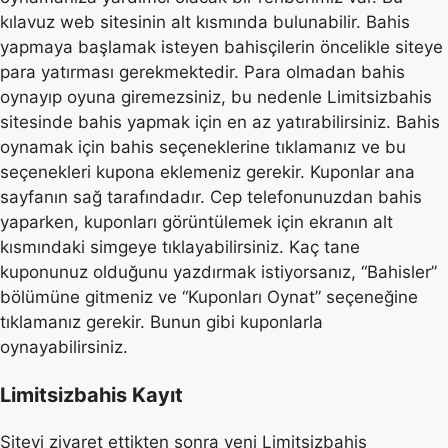
kılavuz web sitesinin alt kısmında bulunabilir. Bahis
yapmaya başlamak isteyen bahisçilerin öncelikle siteye
para yatırması gerekmektedir. Para olmadan bahis
oynayıp oyuna giremezsiniz, bu nedenle Limitsizbahis
sitesinde bahis yapmak için en az yatırabilirsiniz. Bahis
oynamak için bahis seçeneklerine tıklamanız ve bu
seçenekleri kupona eklemeniz gerekir. Kuponlar ana
sayfanın sağ tarafındadır. Cep telefonunuzdan bahis
yaparken, kuponları görüntülemek için ekranın alt
kısmındaki simgeye tıklayabilirsiniz. Kaç tane
kuponunuz olduğunu yazdırmak istiyorsanız, “Bahisler”
bölümüne gitmeniz ve “Kuponları Oynat” seçeneğine
tıklamanız gerekir. Bunun gibi kuponlarla
oynayabilirsiniz.
Limitsizbahis Kayıt
Siteyi ziyaret ettikten sonra yeni Limitsizbahis