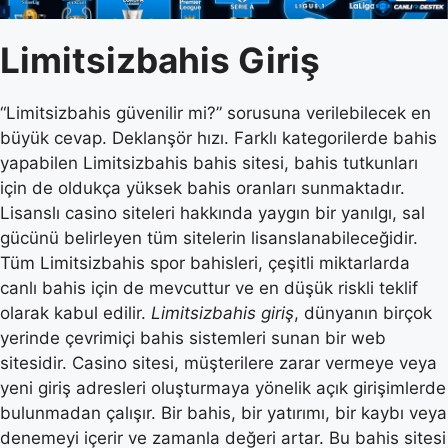
Limitsizbahis Giriş
“Limitsizbahis güvenilir mi?” sorusuna verilebilecek en
büyük cevap. Deklanşör hızı. Farklı kategorilerde bahis
yapabilen Limitsizbahis bahis sitesi, bahis tutkunları
için de oldukça yüksek bahis oranları sunmaktadır.
Lisanslı casino siteleri hakkında yaygın bir yanılgı, sal
gücünü belirleyen tüm sitelerin lisanslanabileceğidir.
Tüm Limitsizbahis spor bahisleri, çeşitli miktarlarda
canlı bahis için de mevcuttur ve en düşük riskli teklif
olarak kabul edilir.
Limitsizbahis giriş
, dünyanın birçok
yerinde çevrimiçi bahis sistemleri sunan bir web
sitesidir. Casino sitesi, müşterilere zarar vermeye veya
yeni giriş adresleri oluşturmaya yönelik açık girişimlerde
bulunmadan çalışır. Bir bahis, bir yatırımı, bir kaybı veya
denemeyi içerir ve zamanla değeri artar. Bu bahis sitesi