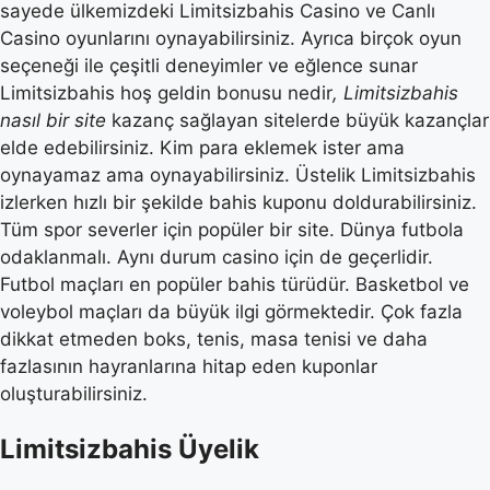
sayede ülkemizdeki Limitsizbahis Casino ve Canlı
Casino oyunlarını oynayabilirsiniz. Ayrıca birçok oyun
seçeneği ile çeşitli deneyimler ve eğlence sunar
Limitsizbahis hoş geldin bonusu nedir
, Limitsizbahis
nasıl bir site
kazanç sağlayan sitelerde büyük kazançlar
elde edebilirsiniz. Kim para eklemek ister ama
oynayamaz ama oynayabilirsiniz. Üstelik Limitsizbahis
izlerken hızlı bir şekilde bahis kuponu doldurabilirsiniz.
Tüm spor severler için popüler bir site. Dünya futbola
odaklanmalı. Aynı durum casino için de geçerlidir.
Futbol maçları en popüler bahis türüdür. Basketbol ve
voleybol maçları da büyük ilgi görmektedir. Çok fazla
dikkat etmeden boks, tenis, masa tenisi ve daha
fazlasının hayranlarına hitap eden kuponlar
oluşturabilirsiniz.
Limitsizbahis Üyelik