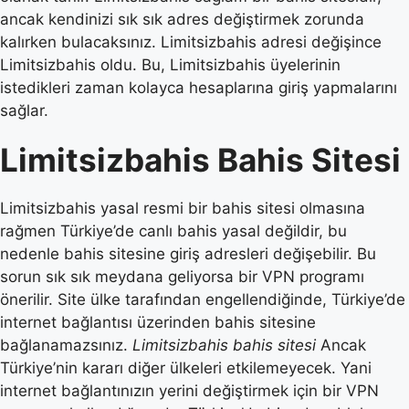
ancak kendinizi sık sık adres değiştirmek zorunda
kalırken bulacaksınız. Limitsizbahis adresi değişince
Limitsizbahis oldu. Bu, Limitsizbahis üyelerinin
istedikleri zaman kolayca hesaplarına giriş yapmalarını
sağlar.
Limitsizbahis Bahis Sitesi
Limitsizbahis yasal resmi bir bahis sitesi olmasına
rağmen Türkiye’de canlı bahis yasal değildir, bu
nedenle bahis sitesine giriş adresleri değişebilir. Bu
sorun sık sık meydana geliyorsa bir VPN programı
önerilir. Site ülke tarafından engellendiğinde, Türkiye’de
internet bağlantısı üzerinden bahis sitesine
bağlanamazsınız.
Limitsizbahis bahis sitesi
Ancak
Türkiye’nin kararı diğer ülkeleri etkilemeyecek. Yani
internet bağlantınızın yerini değiştirmek için bir VPN