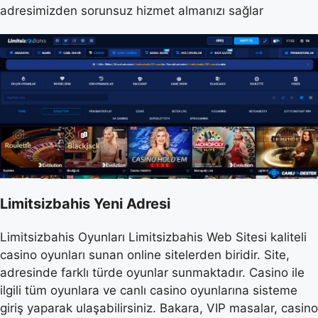
adresimizden sorunsuz hizmet almanızı sağlar
Limitsizbahis Yeni Adresi
Limitsizbahis Oyunları Limitsizbahis Web Sitesi kaliteli
casino oyunları sunan online sitelerden biridir. Site,
adresinde farklı türde oyunlar sunmaktadır. Casino ile
ilgili tüm oyunlara ve canlı casino oyunlarına sisteme
giriş yaparak ulaşabilirsiniz. Bakara, VIP masalar, casino