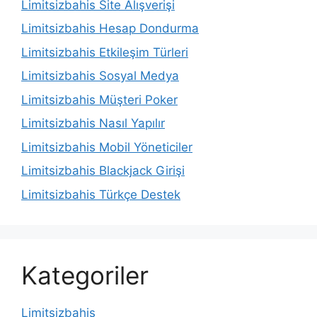
Limitsizbahis Site Alışverişi
Limitsizbahis Hesap Dondurma
Limitsizbahis Etkileşim Türleri
Limitsizbahis Sosyal Medya
Limitsizbahis Müşteri Poker
Limitsizbahis Nasıl Yapılır
Limitsizbahis Mobil Yöneticiler
Limitsizbahis Blackjack Girişi
Limitsizbahis Türkçe Destek
Kategoriler
Limitsizbahis