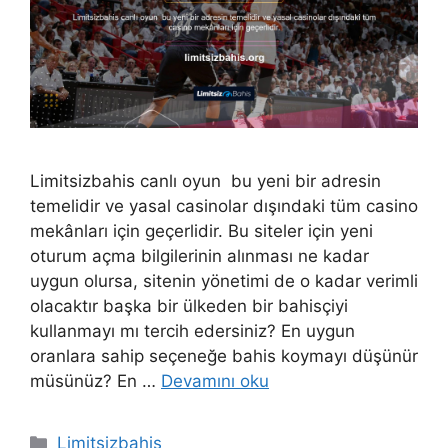
Limitsizbahis canlı oyun bu yeni bir adresin
temelidir ve yasal casinolar dışındaki tüm casino
mekânları için geçerlidir. Bu siteler için yeni
oturum açma bilgilerinin alınması ne kadar
uygun olursa, sitenin yönetimi de o kadar verimli
olacaktır başka bir ülkeden bir bahisçiyi
kullanmayı mı tercih edersiniz? En uygun
oranlara sahip seçeneğe bahis koymayı düşünür
müsünüz? En …
Devamını oku
Kategoriler
Limitsizbahis