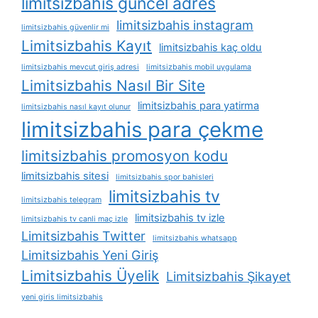
limitsizbahis güncel adres
limitsizbahis instagram
limitsizbahis güvenlir mi
Limitsizbahis Kayıt
limitsizbahis kaç oldu
limitsizbahis mevcut giriş adresi
limitsizbahis mobil uygulama
Limitsizbahis Nasıl Bir Site
limitsizbahis para yatirma
limitsizbahis nasıl kayıt olunur
limitsizbahis para çekme
limitsizbahis promosyon kodu
limitsizbahis sitesi
limitsizbahis spor bahisleri
limitsizbahis tv
limitsizbahis telegram
limitsizbahis tv izle
limitsizbahis tv canli maç izle
Limitsizbahis Twitter
limitsizbahis whatsapp
Limitsizbahis Yeni Giriş
Limitsizbahis Üyelik
Limitsizbahis Şikayet
yeni giris limitsizbahis