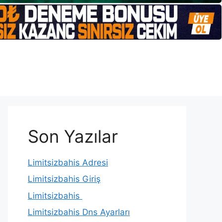
Son Yazılar
Limitsizbahis Adresi
Limitsizbahis Giriş
Limitsizbahis
Limitsizbahis Dns Ayarları