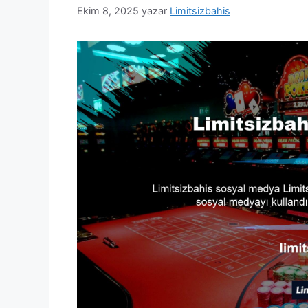
Ekim 8, 2025
yazar
Limitsizbahis