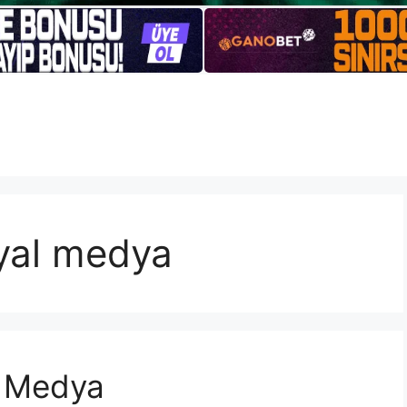
syal medya
l Medya