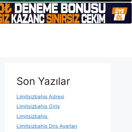
Son Yazılar
Limitsizbahis Adresi
Limitsizbahis Giriş
Limitsizbahis
Limitsizbahis Dns Ayarları