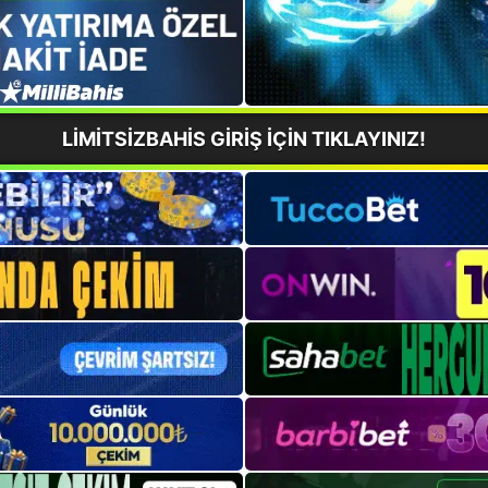
LİMİTSİZBAHİS GİRİŞ İÇİN TIKLAYINIZ!