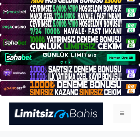
İçeriğe
atla
Menü