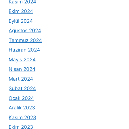
Kasım 2024
Ekim 2024
Eylül 2024
Ağustos 2024
Temmuz 2024
Haziran 2024
Mayıs 2024
Nisan 2024
Mart 2024
Şubat 2024
Ocak 2024
Aralık 2023
Kasım 2023
Ekim 2023