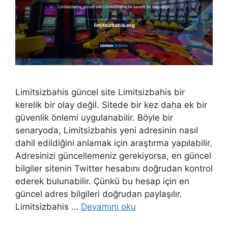
Limitsizbahis güncel site Limitsizbahis bir
kerelik bir olay değil. Sitede bir kez daha ek bir
güvenlik önlemi uygulanabilir. Böyle bir
senaryoda, Limitsizbahis yeni adresinin nasıl
dahil edildiğini anlamak için araştırma yapılabilir.
Adresinizi güncellemeniz gerekiyorsa, en güncel
bilgiler sitenin Twitter hesabını doğrudan kontrol
ederek bulunabilir. Çünkü bu hesap için en
güncel adres bilgileri doğrudan paylaşılır.
Limitsizbahis …
Devamını oku