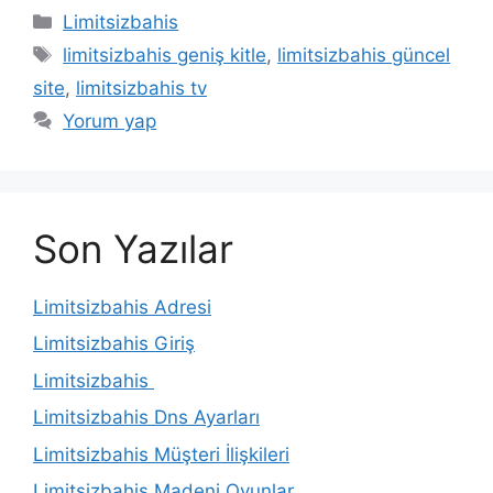
Kategoriler
Limitsizbahis
Etiketler
limitsizbahis geniş kitle
,
limitsizbahis güncel
site
,
limitsizbahis tv
Yorum yap
Son Yazılar
Limitsizbahis Adresi
Limitsizbahis Giriş
Limitsizbahis
Limitsizbahis Dns Ayarları
Limitsizbahis Müşteri İlişkileri
Limitsizbahis Madeni Oyunlar