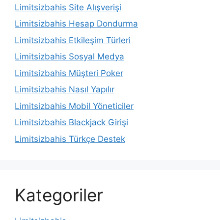
Limitsizbahis Site Alışverişi
Limitsizbahis Hesap Dondurma
Limitsizbahis Etkileşim Türleri
Limitsizbahis Sosyal Medya
Limitsizbahis Müşteri Poker
Limitsizbahis Nasıl Yapılır
Limitsizbahis Mobil Yöneticiler
Limitsizbahis Blackjack Girişi
Limitsizbahis Türkçe Destek
Kategoriler