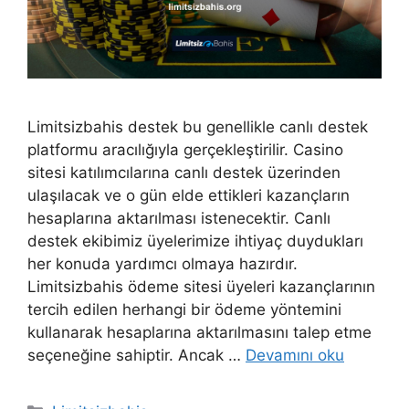
Limitsizbahis destek bu genellikle canlı destek
platformu aracılığıyla gerçekleştirilir. Casino
sitesi katılımcılarına canlı destek üzerinden
ulaşılacak ve o gün elde ettikleri kazançların
hesaplarına aktarılması istenecektir. Canlı
destek ekibimiz üyelerimize ihtiyaç duydukları
her konuda yardımcı olmaya hazırdır.
Limitsizbahis ödeme sitesi üyeleri kazançlarının
tercih edilen herhangi bir ödeme yöntemini
kullanarak hesaplarına aktarılmasını talep etme
seçeneğine sahiptir. Ancak …
Devamını oku
Kategoriler