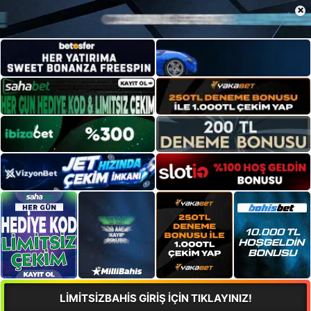
×
LİMİTSİZBAHİS GİRİŞ İÇİN TIKLAYINIZ!