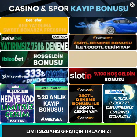
×
LİMİTSİZBAHİS GİRİŞ İÇİN TIKLAYINIZ!