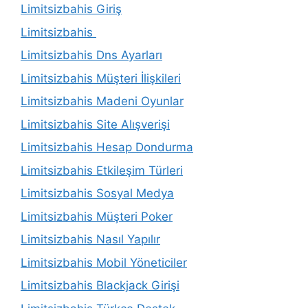
Limitsizbahis Giriş
Limitsizbahis
Limitsizbahis Dns Ayarları
Limitsizbahis Müşteri İlişkileri
Limitsizbahis Madeni Oyunlar
Limitsizbahis Site Alışverişi
Limitsizbahis Hesap Dondurma
Limitsizbahis Etkileşim Türleri
Limitsizbahis Sosyal Medya
Limitsizbahis Müşteri Poker
Limitsizbahis Nasıl Yapılır
Limitsizbahis Mobil Yöneticiler
Limitsizbahis Blackjack Girişi