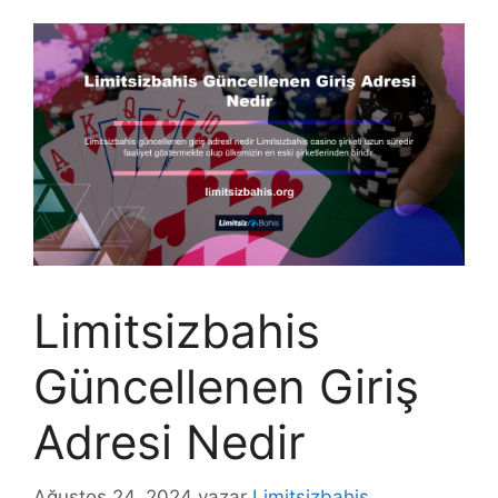
Limitsizbahis
Güncellenen Giriş
Adresi Nedir
Ağustos 24, 2024
yazar
Limitsizbahis