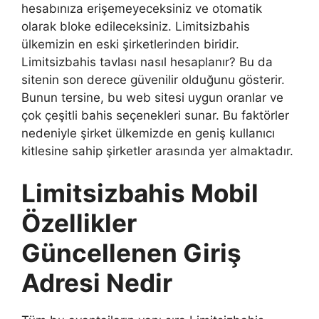
hesabınıza erişemeyeceksiniz ve otomatik
olarak bloke edileceksiniz. Limitsizbahis
ülkemizin en eski şirketlerinden biridir.
Limitsizbahis tavlası nasıl hesaplanır? Bu da
sitenin son derece güvenilir olduğunu gösterir.
Bunun tersine, bu web sitesi uygun oranlar ve
çok çeşitli bahis seçenekleri sunar. Bu faktörler
nedeniyle şirket ülkemizde en geniş kullanıcı
kitlesine sahip şirketler arasında yer almaktadır.
Limitsizbahis Mobil
Özellikler
Güncellenen Giriş
Adresi Nedir