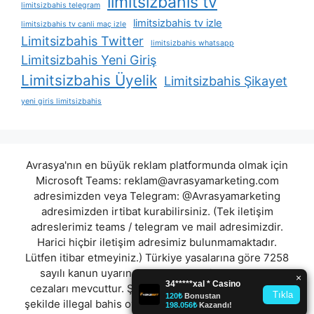
limitsizbahis tv
limitsizbahis telegram
limitsizbahis tv izle
limitsizbahis tv canli maç izle
Limitsizbahis Twitter
limitsizbahis whatsapp
Limitsizbahis Yeni Giriş
Limitsizbahis Üyelik
Limitsizbahis Şikayet
yeni giris limitsizbahis
Avrasya'nın en büyük reklam platformunda olmak için
Microsoft Teams:
reklam@avrasyamarketing.com
adresimizden veya Telegram: @Avrasyamarketing
adresimizden irtibat kurabilirsiniz. (Tek iletişim
adreslerimiz teams / telegram ve mail adresimizdir.
Harici hiçbir iletişim adresimiz bulunmamaktadır.
Lütfen itibar etmeyiniz.) Türkiye yasalarına göre 7258
sayılı kanun uyarınca yasa dışı bahis oynamanın
cezaları mevcuttur. Şu an bulunduğunuz site hiç bir
şekilde illegal bahis oyunları oynatmıyor ve oynamaya