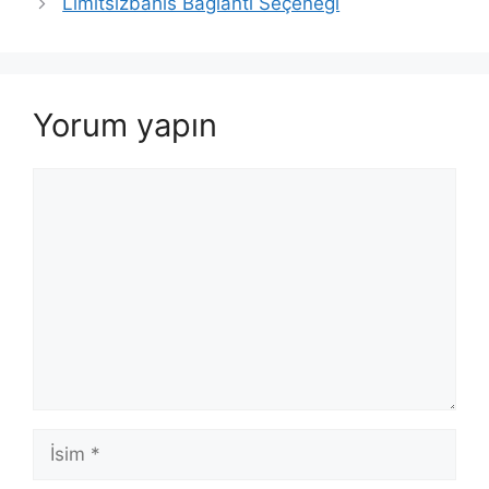
Limitsizbahis Bağlantı Seçeneği
Yorum yapın
Yorum
İsim