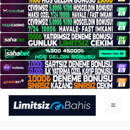
İçeriğe
atla
Menü