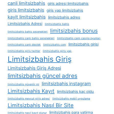
canli limitsizbahis
giris adresi limitsizbahis
giris limitsizbahis
giris yap limitsizbahis
kayit limitsizbahis
limitsizbahis adres
Limitsizbahis Adresi
limitsizbahis bahis
limitsizbahis bonus
limitsizbahis bahis seçenekleri
limitsizbahis canlı bahis seçenekleri
limitsizbahis canlı casino oyunları
limitsizbahis girisi
limitsizbahis canlı destek
limitsizbahis com
limitsizbahis giris twitter
limitsizbahis giris yap
Limitsizbahis Giriş
Limitsizbahis Giriş Adresi
limitsizbahis güncel adres
limitsizbahis instagram
limitsizbahis güvenlir mi
Limitsizbahis Kayıt
limitsizbahis kaç oldu
limitsizbahis mevcut giriş adresi
limitsizbahis mobil uygulama
Limitsizbahis Nasıl Bir Site
limitsizbahis para yatirma
limitsizbahis nasıl kayıt olunur