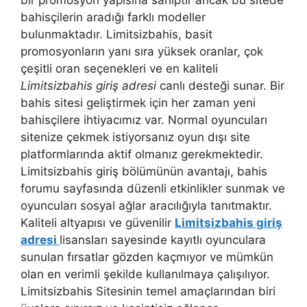
bir promosyon yapısına sahiptir ancak bu sitede
bahisçilerin aradığı farklı modeller
bulunmaktadır. Limitsizbahis, basit
promosyonların yanı sıra yüksek oranlar, çok
çeşitli oran seçenekleri ve en kaliteli
Limitsizbahis giriş adresi
canlı desteği sunar. Bir
bahis sitesi geliştirmek için her zaman yeni
bahisçilere ihtiyacımız var. Normal oyuncuları
sitenize çekmek istiyorsanız oyun dışı site
platformlarında aktif olmanız gerekmektedir.
Limitsizbahis giriş bölümünün avantajı, bahis
forumu sayfasında düzenli etkinlikler sunmak ve
oyuncuları sosyal ağlar aracılığıyla tanıtmaktır.
Kaliteli altyapısı ve güvenilir
Limitsizbahis giriş
adresi
lisansları sayesinde kayıtlı oyunculara
sunulan fırsatlar gözden kaçmıyor ve mümkün
olan en verimli şekilde kullanılmaya çalışılıyor.
Limitsizbahis Sitesinin temel amaçlarından biri