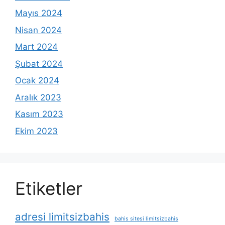
Mayıs 2024
Nisan 2024
Mart 2024
Şubat 2024
Ocak 2024
Aralık 2023
Kasım 2023
Ekim 2023
Etiketler
adresi limitsizbahis
bahis sitesi limitsizbahis