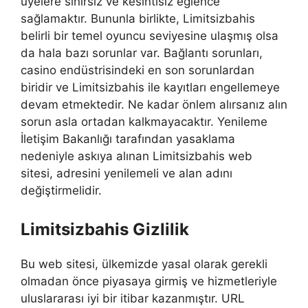
üyelere sınırsız ve kesintisiz eğlence
sağlamaktır. Bununla birlikte, Limitsizbahis
belirli bir temel oyuncu seviyesine ulaşmış olsa
da hala bazı sorunlar var. Bağlantı sorunları,
casino endüstrisindeki en son sorunlardan
biridir ve Limitsizbahis ile kayıtları engellemeye
devam etmektedir. Ne kadar önlem alırsanız alın
sorun asla ortadan kalkmayacaktır. Yenileme
İletişim Bakanlığı tarafından yasaklama
nedeniyle askıya alınan Limitsizbahis web
sitesi, adresini yenilemeli ve alan adını
değiştirmelidir.
Limitsizbahis Gizlilik
Bu web sitesi, ülkemizde yasal olarak gerekli
olmadan önce piyasaya girmiş ve hizmetleriyle
uluslararası iyi bir itibar kazanmıştır. URL