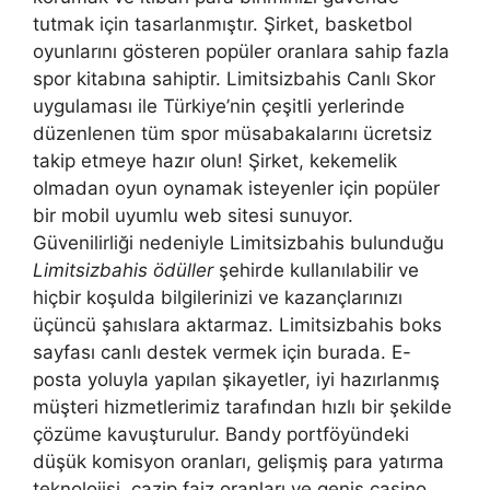
tutmak için tasarlanmıştır. Şirket, basketbol
oyunlarını gösteren popüler oranlara sahip fazla
spor kitabına sahiptir. Limitsizbahis Canlı Skor
uygulaması ile Türkiye’nin çeşitli yerlerinde
düzenlenen tüm spor müsabakalarını ücretsiz
takip etmeye hazır olun! Şirket, kekemelik
olmadan oyun oynamak isteyenler için popüler
bir mobil uyumlu web sitesi sunuyor.
Güvenilirliği nedeniyle Limitsizbahis bulunduğu
Limitsizbahis ödüller
şehirde kullanılabilir ve
hiçbir koşulda bilgilerinizi ve kazançlarınızı
üçüncü şahıslara aktarmaz. Limitsizbahis boks
sayfası canlı destek vermek için burada. E-
posta yoluyla yapılan şikayetler, iyi hazırlanmış
müşteri hizmetlerimiz tarafından hızlı bir şekilde
çözüme kavuşturulur. Bandy portföyündeki
düşük komisyon oranları, gelişmiş para yatırma
teknolojisi, cazip faiz oranları ve geniş casino