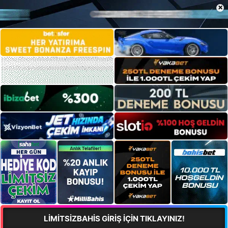
×
LİMİTSİZBAHİS GİRİŞ İÇİN TIKLAYINIZ!