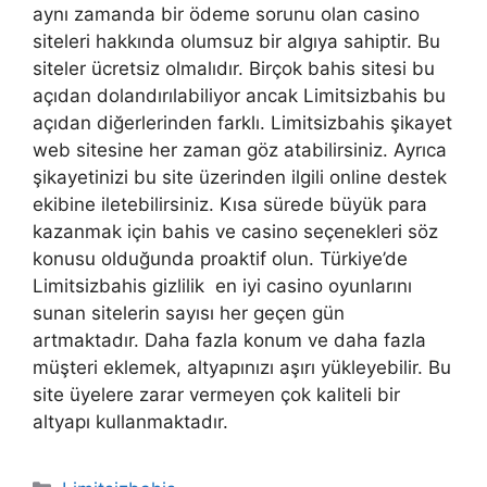
aynı zamanda bir ödeme sorunu olan casino
siteleri hakkında olumsuz bir algıya sahiptir. Bu
siteler ücretsiz olmalıdır. Birçok bahis sitesi bu
açıdan dolandırılabiliyor ancak Limitsizbahis bu
açıdan diğerlerinden farklı. Limitsizbahis şikayet
web sitesine her zaman göz atabilirsiniz. Ayrıca
şikayetinizi bu site üzerinden ilgili online destek
ekibine iletebilirsiniz. Kısa sürede büyük para
kazanmak için bahis ve casino seçenekleri söz
konusu olduğunda proaktif olun. Türkiye’de
Limitsizbahis gizlilik en iyi casino oyunlarını
sunan sitelerin sayısı her geçen gün
artmaktadır. Daha fazla konum ve daha fazla
müşteri eklemek, altyapınızı aşırı yükleyebilir. Bu
site üyelere zarar vermeyen çok kaliteli bir
altyapı kullanmaktadır.
Kategoriler