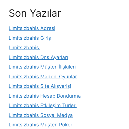
Son Yazılar
Limitsizbahis Adresi
Limitsizbahis Giriş
Limitsizbahis
Limitsizbahis Dns Ayarları
Limitsizbahis Müşteri İlişkileri
Limitsizbahis Madeni Oyunlar
Limitsizbahis Site Alışverişi
Limitsizbahis Hesap Dondurma
Limitsizbahis Etkileşim Türleri
Limitsizbahis Sosyal Medya
Limitsizbahis Müşteri Poker