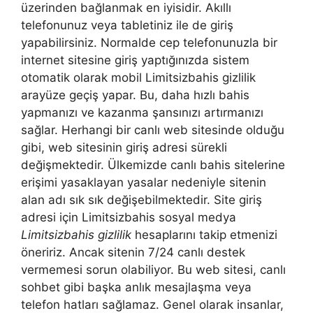
üzerinden bağlanmak en iyisidir. Akıllı
telefonunuz veya tabletiniz ile de giriş
yapabilirsiniz. Normalde cep telefonunuzla bir
internet sitesine giriş yaptığınızda sistem
otomatik olarak mobil Limitsizbahis gizlilik
arayüze geçiş yapar. Bu, daha hızlı bahis
yapmanızı ve kazanma şansınızı artırmanızı
sağlar. Herhangi bir canlı web sitesinde olduğu
gibi, web sitesinin giriş adresi sürekli
değişmektedir. Ülkemizde canlı bahis sitelerine
erişimi yasaklayan yasalar nedeniyle sitenin
alan adı sık sık değişebilmektedir. Site giriş
adresi için Limitsizbahis sosyal medya
Limitsizbahis gizlilik
hesaplarını takip etmenizi
öneririz. Ancak sitenin 7/24 canlı destek
vermemesi sorun olabiliyor. Bu web sitesi, canlı
sohbet gibi başka anlık mesajlaşma veya
telefon hatları sağlamaz. Genel olarak insanlar,