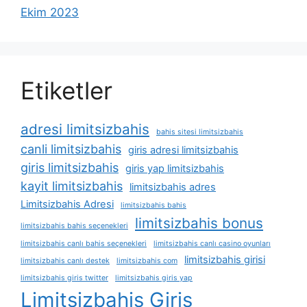
Ekim 2023
Etiketler
adresi limitsizbahis
bahis sitesi limitsizbahis
canli limitsizbahis
giris adresi limitsizbahis
giris limitsizbahis
giris yap limitsizbahis
kayit limitsizbahis
limitsizbahis adres
Limitsizbahis Adresi
limitsizbahis bahis
limitsizbahis bonus
limitsizbahis bahis seçenekleri
limitsizbahis canlı bahis seçenekleri
limitsizbahis canlı casino oyunları
limitsizbahis girisi
limitsizbahis canlı destek
limitsizbahis com
limitsizbahis giris twitter
limitsizbahis giris yap
Limitsizbahis Giriş