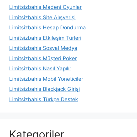
Limitsizbahis Madeni Oyunlar
Limitsizbahis Site Alışverişi
Limitsizbahis Hesap Dondurma
Limitsizbahis Etkileşim Türleri
Limitsizbahis Sosyal Medya
Limitsizbahis Müşteri Poker
Limitsizbahis Nasıl Yapılır
Limitsizbahis Mobil Yöneticiler
Limitsizbahis Blackjack Girişi
Limitsizbahis Türkçe Destek
Kategoriler