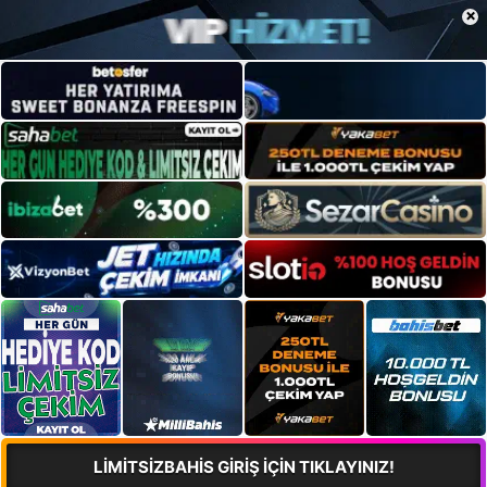
×
LİMİTSİZBAHİS GİRİŞ İÇİN TIKLAYINIZ!