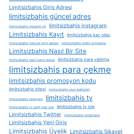
Limitsizbahis Giriş Adresi
limitsizbahis güncel adres
limitsizbahis instagram
limitsizbahis güvenlir mi
Limitsizbahis Kayıt
limitsizbahis kaç oldu
limitsizbahis mevcut giriş adresi
limitsizbahis mobil uygulama
Limitsizbahis Nasıl Bir Site
limitsizbahis para yatirma
limitsizbahis nasıl kayıt olunur
limitsizbahis para çekme
limitsizbahis promosyon kodu
limitsizbahis sitesi
limitsizbahis spor bahisleri
limitsizbahis tv
limitsizbahis telegram
limitsizbahis tv izle
limitsizbahis tv canli maç izle
Limitsizbahis Twitter
limitsizbahis whatsapp
Limitsizbahis Yeni Giriş
Limitsizbahis Üyelik
Limitsizbahis Şikayet