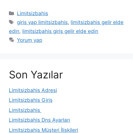
Kategoriler
Limitsizbahis
Etiketler
giris yap limitsizbahis
,
limitsizbahis gelir elde
edin
,
limitsizbahis giriş gelir elde edin
Yorum yap
Son Yazılar
Limitsizbahis Adresi
Limitsizbahis Giriş
Limitsizbahis
Limitsizbahis Dns Ayarları
Limitsizbahis Müşteri İlişkileri