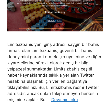
Limitsizbahis yeni giriş adresi saygın bir bahis
firması olan Limitsizbahis, güvenli bir bahis
deneyimini garanti etmek için üyelerine ve diğer
ziyaretçilerine sürekli olarak geniş bir bilgi
yelpazesi sunmaktadır. Limitsizbahis çeşitli
haber kaynaklarında sıklıkla yer alan Twitter
hesabına ulaşmak için verilen bağlantıya
tıklayabilirsiniz. Bu, Limitsizbahis resmi Twitter
adresidir, ancak onları takip etmeyen herkesin
erişimine açıktır. Bu …
Devamını oku