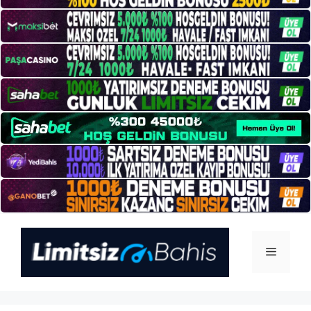
İçeriğe
atla
Menü