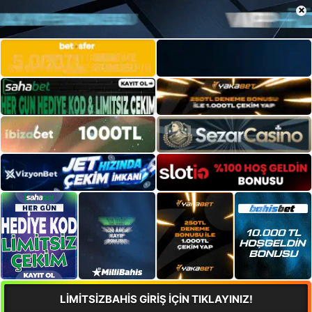
×
LİMİTSİZBAHİS GİRİŞ İÇİN TIKLAYINIZ!