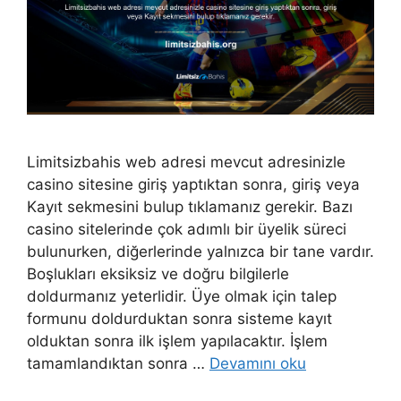
Limitsizbahis web adresi mevcut adresinizle
casino sitesine giriş yaptıktan sonra, giriş veya
Kayıt sekmesini bulup tıklamanız gerekir. Bazı
casino sitelerinde çok adımlı bir üyelik süreci
bulunurken, diğerlerinde yalnızca bir tane vardır.
Boşlukları eksiksiz ve doğru bilgilerle
doldurmanız yeterlidir. Üye olmak için talep
formunu doldurduktan sonra sisteme kayıt
olduktan sonra ilk işlem yapılacaktır. İşlem
tamamlandıktan sonra …
Devamını oku