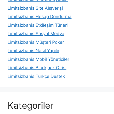
Limitsizbahis Site Alışverişi
Limitsizbahis Hesap Dondurma
Limitsizbahis Etkileşim Türleri
Limitsizbahis Sosyal Medya
Limitsizbahis Müşteri Poker
Limitsizbahis Nasıl Yapılır
Limitsizbahis Mobil Yöneticiler
Limitsizbahis Blackjack Girişi
Limitsizbahis Türkçe Destek
Kategoriler