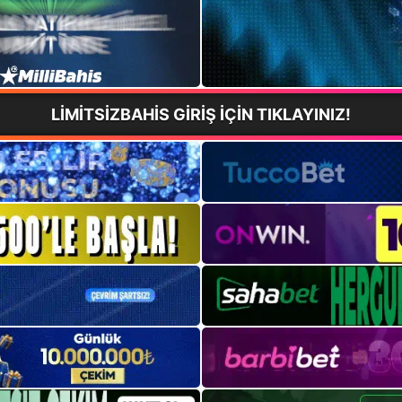
LİMİTSİZBAHİS GİRİŞ İÇİN TIKLAYINIZ!