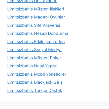
Limitsizbahis Dns Ayarları
Limitsizbahis Müşteri İlişkileri
Limitsizbahis Madeni Oyunlar
Limitsizbahis Site Alışverişi
Limitsizbahis Hesap Dondurma
Limitsizbahis Etkileşim Türleri
Limitsizbahis Sosyal Medya
Limitsizbahis Müşteri Poker
Limitsizbahis Nasıl Yapılır
Limitsizbahis Mobil Yöneticiler
Limitsizbahis Blackjack Girişi
Limitsizbahis Türkçe Destek