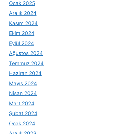
Ocak 2025
Aralık 2024
Kasım 2024
Ekim 2024
Eylül 2024
Ağustos 2024
Temmuz 2024
Haziran 2024
Mayıs 2024
Nisan 2024
Mart 2024
Şubat 2024
Ocak 2024
Aralık 2023