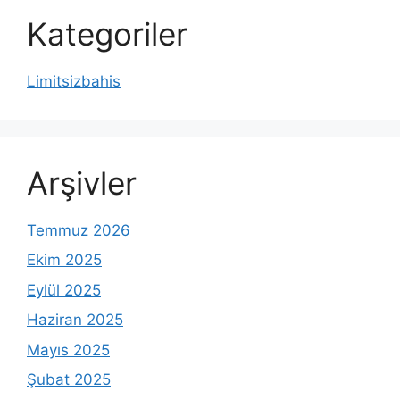
Kategoriler
Limitsizbahis
Arşivler
Temmuz 2026
Ekim 2025
Eylül 2025
Haziran 2025
Mayıs 2025
Şubat 2025