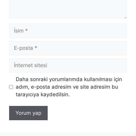
İsim
E-
posta
İnternet
sitesi
Daha sonraki yorumlarımda kullanılması için
adım, e-posta adresim ve site adresim bu
tarayıcıya kaydedilsin.