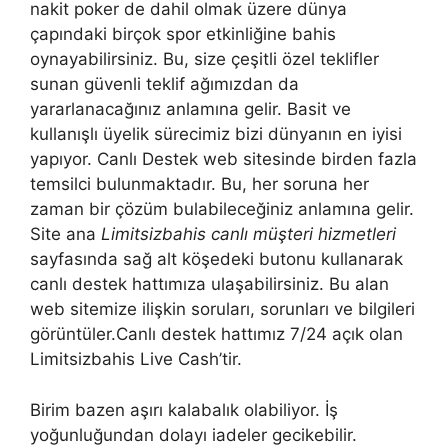
nakit poker de dahil olmak üzere dünya
çapındaki birçok spor etkinliğine bahis
oynayabilirsiniz. Bu, size çeşitli özel teklifler
sunan güvenli teklif ağımızdan da
yararlanacağınız anlamına gelir. Basit ve
kullanışlı üyelik sürecimiz bizi dünyanın en iyisi
yapıyor. Canlı Destek web sitesinde birden fazla
temsilci bulunmaktadır. Bu, her soruna her
zaman bir çözüm bulabileceğiniz anlamına gelir.
Site ana
Limitsizbahis canlı müşteri hizmetleri
sayfasında sağ alt köşedeki butonu kullanarak
canlı destek hattımıza ulaşabilirsiniz. Bu alan
web sitemize ilişkin soruları, sorunları ve bilgileri
görüntüler.Canlı destek hattımız 7/24 açık olan
Limitsizbahis Live Cash’tir.
Birim bazen aşırı kalabalık olabiliyor. İş
yoğunluğundan dolayı iadeler gecikebilir.