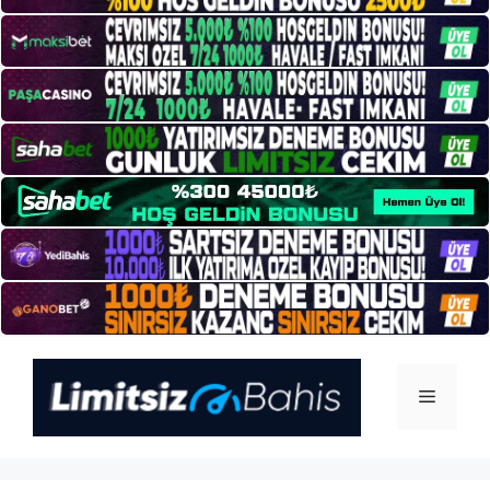
İçeriğe
atla
Menü