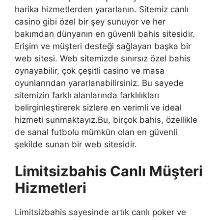
harika hizmetlerden yararlanın. Sitemiz canlı
casino gibi özel bir şey sunuyor ve her
bakımdan dünyanın en güvenli bahis sitesidir.
Erişim ve müşteri desteği sağlayan başka bir
web sitesi. Web sitemizde sınırsız özel bahis
oynayabilir, çok çeşitli casino ve masa
oyunlarından yararlanabilirsiniz. Bu sayede
sitemizin farklı alanlarında farklılıkları
belirginleştirerek sizlere en verimli ve ideal
hizmeti sunmaktayız.Bu, birçok bahis, özellikle
de sanal futbolu mümkün olan en güvenli
şekilde sunan bir web sitesidir.
Limitsizbahis Canlı Müşteri
Hizmetleri
Limitsizbahis sayesinde artık canlı poker ve