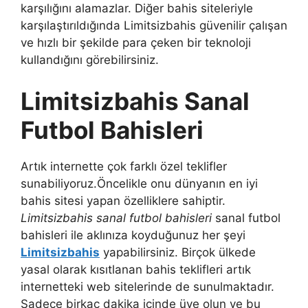
karşılığını alamazlar. Diğer bahis siteleriyle
karşılaştırıldığında Limitsizbahis güvenilir çalışan
ve hızlı bir şekilde para çeken bir teknoloji
kullandığını görebilirsiniz.
Limitsizbahis Sanal
Futbol Bahisleri
Artık internette çok farklı özel teklifler
sunabiliyoruz.Öncelikle onu dünyanın en iyi
bahis sitesi yapan özelliklere sahiptir.
Limitsizbahis sanal futbol bahisleri
sanal futbol
bahisleri ile aklınıza koyduğunuz her şeyi
Limitsizbahis
yapabilirsiniz. Birçok ülkede
yasal olarak kısıtlanan bahis teklifleri artık
internetteki web sitelerinde de sunulmaktadır.
Sadece birkaç dakika içinde üye olun ve bu