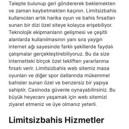
Talepte bulunup geri göndererek beklemekten
ve zaman kaybetmekten kaçının. Limitsizbahis
kullanıcıları artık harika oyun ve bahis fırsatları
sunan bir dizi özel siteye kolayca erişebiliyor.
Teknolojik ekipmanların gelişmesi ve çeşitli
alanlarda kullanılmasının yanı sıra yaygın
internet ağı sayesinde farklı şekillerde faydalı
çalışmalar gerçekleştirebiliyoruz. Bu da size
internetteki birçok özel tekliften yararlanma
fırsatı verir. Limitsizbahis web sitemiz masa
oyunları ve diğer spor dallarında mükemmel
bahisler sunan özel ve benzersiz bir yapıya
sahiptir. Casinoda güvenle oynayabilirsiniz. Bu
büyük heyecanı yaşamak için web sitemizi
ziyaret etmeniz ve üye olmanız yeterli.
Limitsizbahis Hizmetler