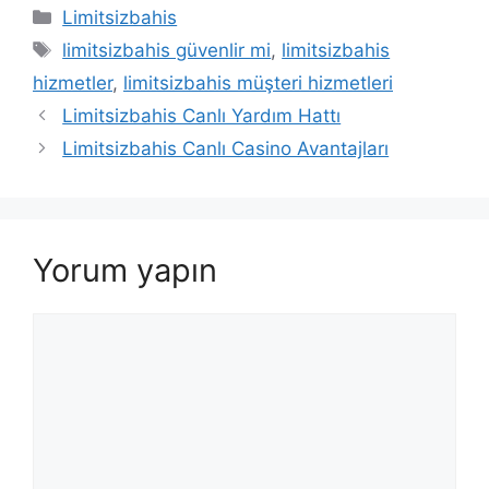
Kategoriler
Limitsizbahis
Etiketler
limitsizbahis güvenlir mi
,
limitsizbahis
hizmetler
,
limitsizbahis müşteri hizmetleri
Limitsizbahis Canlı Yardım Hattı
Limitsizbahis Canlı Casino Avantajları
Yorum yapın
Yorum