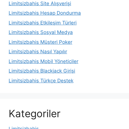
Limitsizbahis Site Alışverişi
Limitsizbahis Hesap Dondurma
Limitsizbahis Etkileşim Türleri
Limitsizbahis Sosyal Medya
Limitsizbahis Müşteri Poker
Limitsizbahis Nasıl Yapılır
Limitsizbahis Mobil Yöneticiler
Limitsizbahis Blackjack Girişi
Limitsizbahis Türkçe Destek
Kategoriler
Limitsizbahis