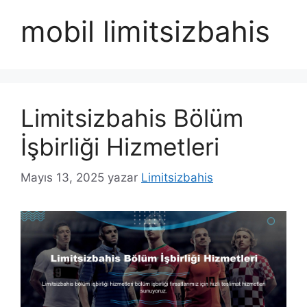
mobil limitsizbahis
Limitsizbahis Bölüm
İşbirliği Hizmetleri
Mayıs 13, 2025
yazar
Limitsizbahis