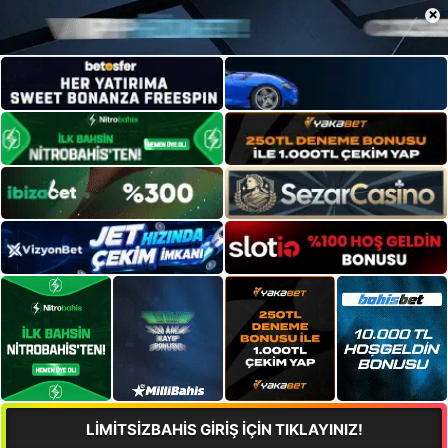
×
LİMİTSİZBAHİS GİRİŞ İÇİN TIKLAYINIZ!