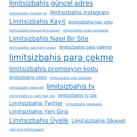
limitsizbahis güncel adres
limitsizbahis instagram
limitsizbahis güvenlir mi
Limitsizbahis Kayıt
limitsizbahis kaç oldu
limitsizbahis mevcut giriş adresi
limitsizbahis mobil uygulama
Limitsizbahis Nasıl Bir Site
limitsizbahis para yatirma
limitsizbahis nasıl kayıt olunur
limitsizbahis para çekme
limitsizbahis promosyon kodu
limitsizbahis sitesi
limitsizbahis spor bahisleri
limitsizbahis tv
limitsizbahis telegram
limitsizbahis tv izle
limitsizbahis tv canli maç izle
Limitsizbahis Twitter
limitsizbahis whatsapp
Limitsizbahis Yeni Giriş
Limitsizbahis Üyelik
Limitsizbahis Şikayet
yeni giris limitsizbahis