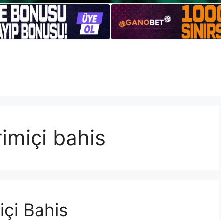
rimiçi bahis
içi Bahis